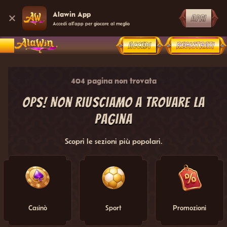
Alawin App
APRI
Accedi all'app per giocare al meglio
ACCEDI
REGISTRATI
404 pagina non trovata
Ops! Non riusciamo a trovare la
pagina
Scopri le sezioni più popolari.
Casinò
Sport
Promozioni