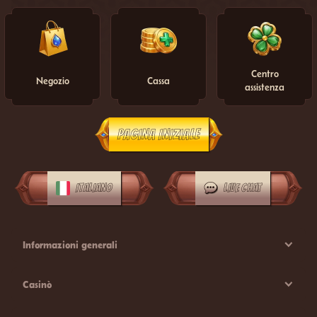
Centro
Negozio
Cassa
assistenza
PAGINA INIZIALE
ITALIANO
LIVE CHAT
Informazioni generali
Casinò