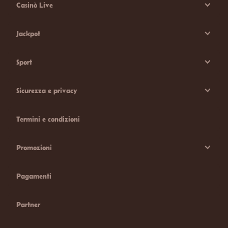
Casinò Live
Jackpot
Sport
Sicurezza e privacy
Termini e condizioni
Promozioni
Pagamenti
Partner