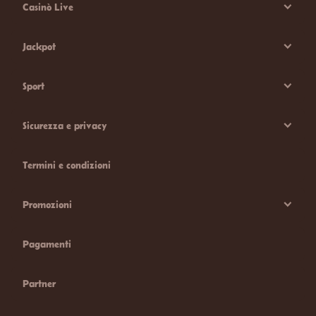
Casinò Live
Jackpot
Sport
Sicurezza e privacy
Termini e condizioni
Promozioni
Pagamenti
Partner