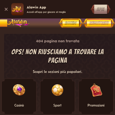
Alawin App
APRI
Accedi all'app per giocare al meglio
ACCEDI
REGISTRATI
404 pagina non trovata
Ops! Non riusciamo a trovare la
pagina
Scopri le sezioni più popolari.
Casinò
Sport
Promozioni