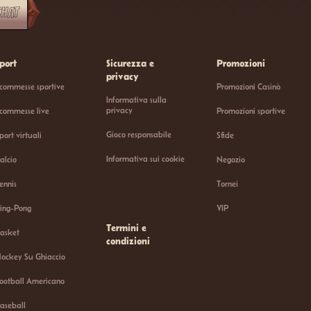
CHAT
port
Sicurezza e
Promozioni
privacy
commesse sportive
Promozioni Casinò
Informativa sulla
privacy
commesse live
Promozioni sportive
Gioco responsabile
port virtuali
Sfide
Informativa sui cookie
alcio
Negozio
ennis
Tornei
ing-Pong
VIP
Termini e
asket
condizioni
ockey Su Ghiaccio
ootball Americano
aseball