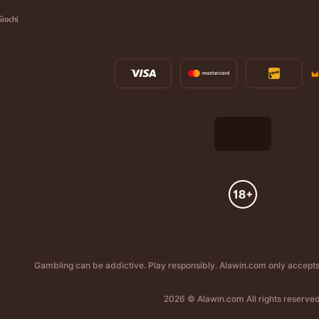
Giochi
Mo
Gambling can be addictive. Play responsibly. Alawin.com only accepts
2026 © Alawin.com All rights reserved