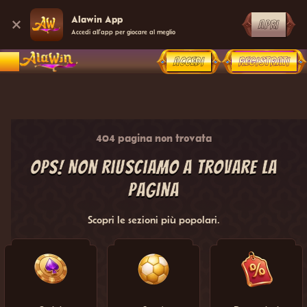
Alawin App
APRI
Accedi all'app per giocare al meglio
ACCEDI
REGISTRATI
404 pagina non trovata
Ops! Non riusciamo a trovare la
pagina
Scopri le sezioni più popolari.