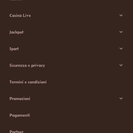
Casinò Live
Jackpot
Sport
Sicurezza e privacy
Termini e condizioni
Promozioni
Pagamenti
Partner