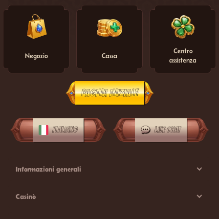
Centro
Negozio
Cassa
assistenza
PAGINA INIZIALE
ITALIANO
LIVE CHAT
Informazioni generali
Casinò