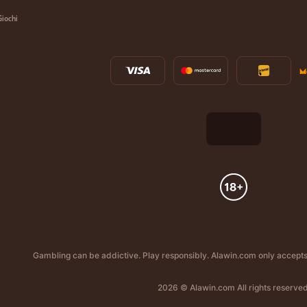
Giochi
Mo
Gambling can be addictive. Play responsibly. Alawin.com only accepts
2026 © Alawin.com All rights reserved