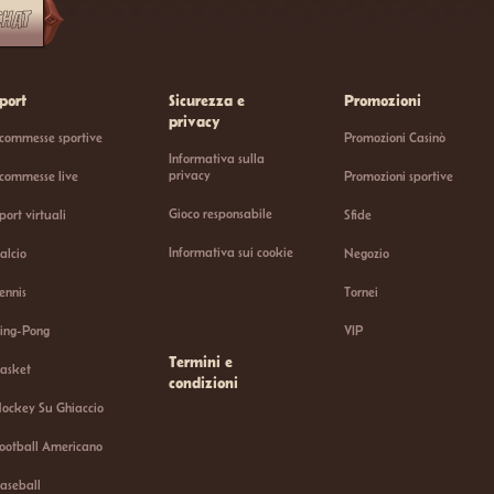
CHAT
port
Sicurezza e
Promozioni
privacy
commesse sportive
Promozioni Casinò
Informativa sulla
privacy
commesse live
Promozioni sportive
Gioco responsabile
port virtuali
Sfide
Informativa sui cookie
alcio
Negozio
ennis
Tornei
ing-Pong
VIP
Termini e
asket
condizioni
ockey Su Ghiaccio
ootball Americano
aseball