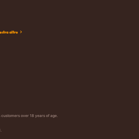
stra altro
 customers over 18 years of age.
.