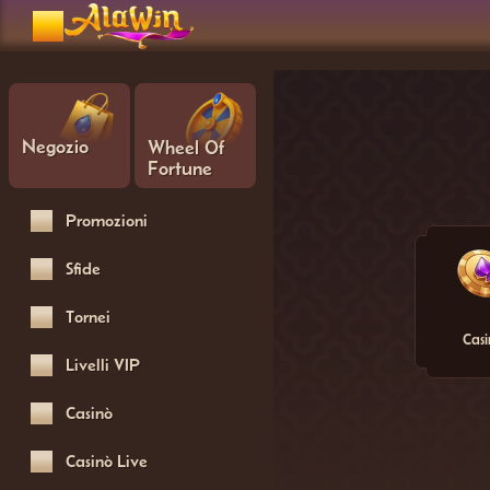
Negozio
Wheel Of
Fortune
Promozioni
Sfide
Tornei
Casi
Livelli VIP
Casinò
Casinò Live