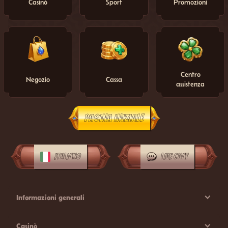
Casinò
Sport
Promozioni
Centro
Negozio
Cassa
assistenza
PAGINA INIZIALE
ITALIANO
LIVE CHAT
Informazioni generali
Casinò