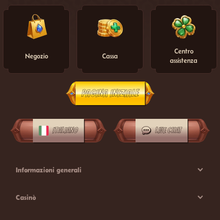
Centro
Negozio
Cassa
assistenza
PAGINA INIZIALE
ITALIANO
LIVE CHAT
Informazioni generali
Casinò