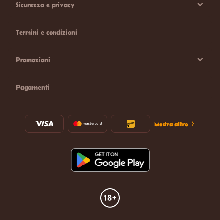
Sicurezza e privacy
Termini e condizioni
Promozioni
Pagamenti
Mostra altro