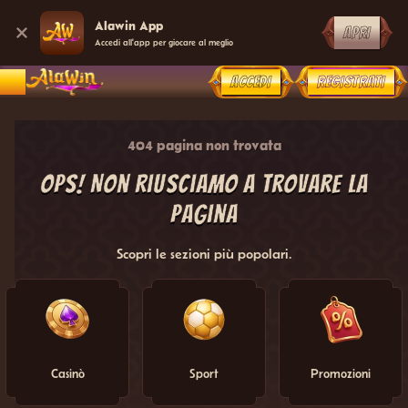
Alawin App
APRI
Accedi all'app per giocare al meglio
ACCEDI
REGISTRATI
404 pagina non trovata
Ops! Non riusciamo a trovare la
pagina
Scopri le sezioni più popolari.
Casinò
Sport
Promozioni