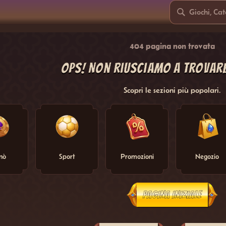
Giochi, Cat
404 pagina non trovata
Ops! Non riusciamo a trovare
Scopri le sezioni più popolari.
nò
Sport
Promozioni
Negozio
PAGINA INIZIALE