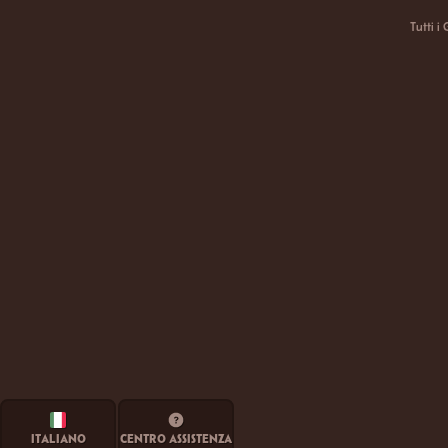
Tutti i 
ITALIANO
CENTRO ASSISTENZA