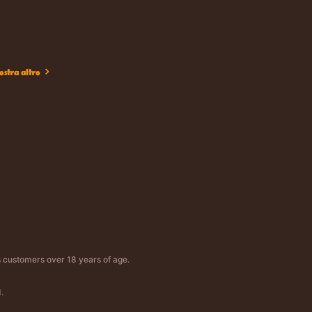
stra altro
 customers over 18 years of age.
.