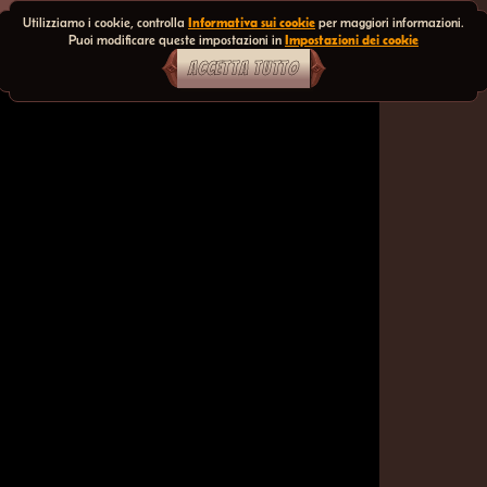
Utilizziamo i cookie, controlla
Informativa sui cookie
per maggiori informazioni.
Puoi modificare queste impostazioni in
Impostazioni dei cookie
ACCETTA TUTTO