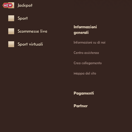
Jackpot
NEW
Sport
Informazioni
Scommesse live
generali
Informazioni su di noi
Sport virtuali
Centro assistenza
Crea collegamento
Mappa del sito
Pagamenti
Partner