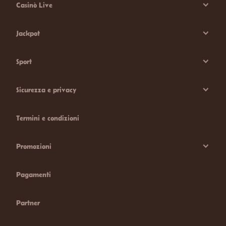
Casinò Live
Jackpot
Sport
Sicurezza e privacy
Termini e condizioni
Promozioni
Pagamenti
Partner