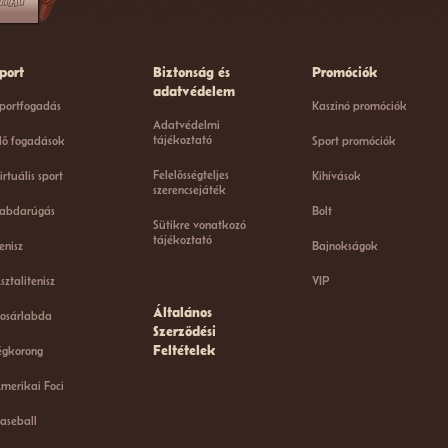
port
Biztonság és
Promóciók
adatvédelem
portfogadás
Kaszinó promóciók
Adatvédelmi
tájékoztató
lő fogadások
Sport promóciók
Felelősségteljes
irtuális sport
Kihívások
szerencsejáték
abdarúgás
Bolt
Sütikre vonatkozó
tájékoztató
enisz
Bajnokságok
sztalitenisz
VIP
Általános
osárlabda
Szerződési
Feltételek
égkorong
merikai Foci
aseball