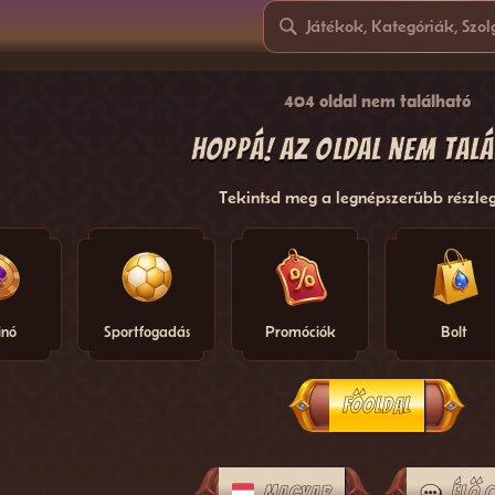
Játékok, Kategóriák, Szol
404 oldal nem található
Hoppá! Az oldal nem tal
Tekintsd meg a legnépszerűbb részle
inó
Sportfogadás
Promóciók
Bolt
FŐOLDAL
MAGYAR
ÉLŐ 