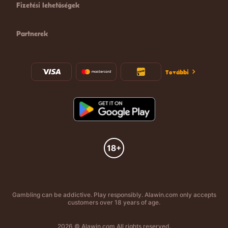
Fizetési lehetőségek
Partnerek
További
Gambling can be addictive. Play responsibly. Alawin.com only accepts
customers over 18 years of age.
2026 © Alawin.com All rights reserved.