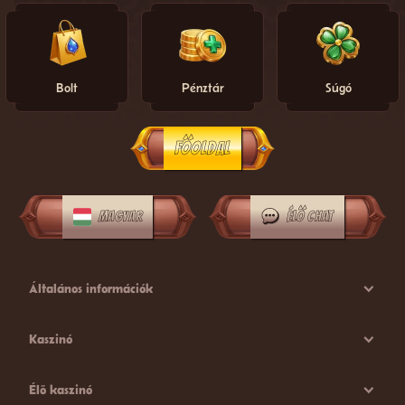
Bolt
Súgó
Pénztár
FŐOLDAL
MAGYAR
ÉLŐ CHAT
Általános információk
Kaszinó
Élő kaszinó