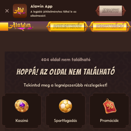
Alawin App
MEGNYIT
A legjobb játékélményhez töltsd le az
alkalmazást.
BEJELENTKEZÉS
REGISZTRÁCIÓ
404 oldal nem található
Hoppá! Az oldal nem található
Tekintsd meg a legnépszerűbb részlegeket!
Kaszinó
Sportfogadás
Promóciók