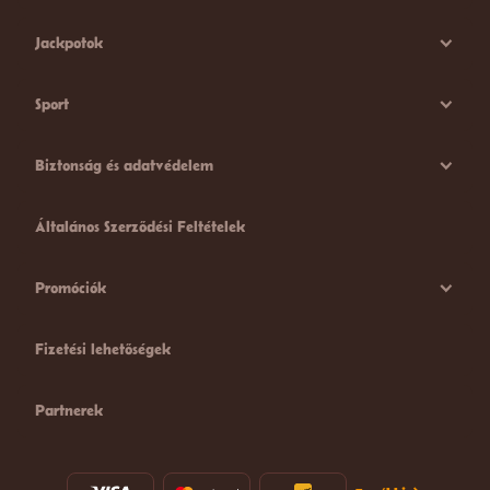
Jackpotok
Sport
Biztonság és adatvédelem
Általános Szerződési Feltételek
Promóciók
Fizetési lehetőségek
Partnerek