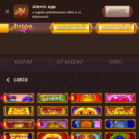
Alawin App
MEGNYIT
A legjobb játékélményhez töltsd le az
alkalmazást.
BEJELENTKEZÉS
REGISZTRÁCIÓ
KASZINÓ
ÉLŐ KASZINÓ
SPORT
Gamzix
Nitro Wilds
3x3 Football Strike: Hold the Spin
Ultra Luck
Hot Love
ÚJ
ÚJ
3x3 Egypt: Hold The Spin
3X3: 27 Ways
3X3: Hell Spin
3X3: Hold The Spin
Billie Wild
Book of Zulu
Buffalo Coin: Hold The Spin
Buffalo Ice: Hold The Spin
ÚJ
ÚJ
Coin Win: Hold The Spin
Dice: Hold The Spin
Egypt Sphere: Hold The Spin
Fruit Story
ÚJ
ÚJ