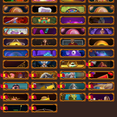
Keno 8 (1 Minute)
BlackJack
Jungle Wheel
Keno 10 (2 Minute)
SicBo
Totem
Lotto Boom
Rocketon
Scratch Map
Play me
Keno 10 (1 Minute)
Mr. Thimble
Cosmo Saga
Hot Gear
Figoal
Keno Express
Coin Flip
Magic Dice
Atlantis
Turbo Mines
Crash
Dr. Shocker
GoldenRA
F Mines
ÚJ
NinjaCrash
Hungry Wolf
Olympian Legends
Fruity Wilds
ÚJ
ÚJ
ÚJ
ÚJ
Gangsta Piggy: Hold and Win
Aviashow
King of Ocean
Coin Rush
ÚJ
ÚJ
ÚJ
ÚJ
Fruity Wilds: Jackpot 777 5 lines
Fruity Wilds: Jackpot 777 10 lines
Deep Sea Wild
Instawin
ÚJ
ÚJ
ÚJ
Infinity
American Roulette
ÚJ
ÚJ