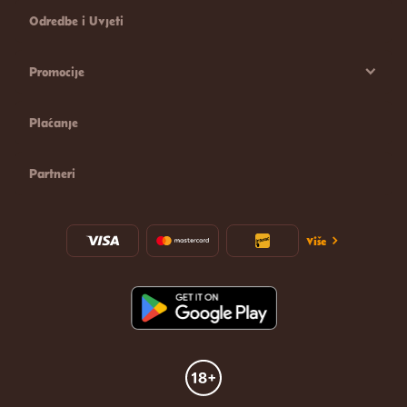
Odredbe i Uvjeti
Promocije
Plaćanje
Partneri
Više