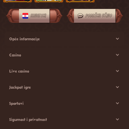
HRVATSKI
PODRŠKA UŽIVO
Opće informacije
Casino
Live casino
Jackpot igre
Sportovi
Sigurnost i privatnost