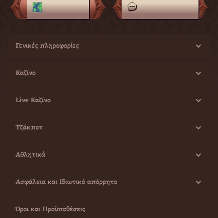
Ζωντανή
Ελληνικά
Συνομιλία
Γενικές πληροφορίες
Καζίνο
Live Καζίνο
Τζάκποτ
Αθλητικά
Ασφάλεια και Ιδιωτικό απόρρητο
Όροι και Προϋποθέσεις