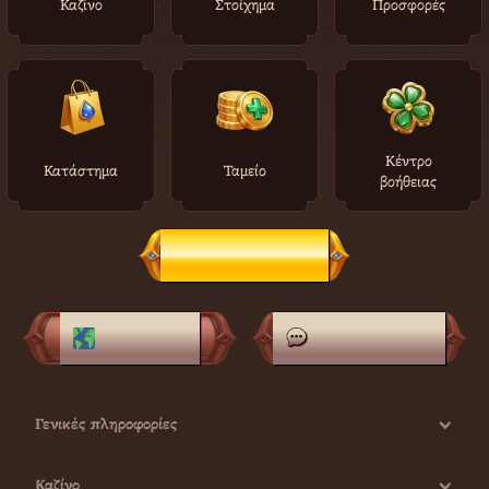
Καζίνο
Στοίχημα
Προσφορές
Κέντρο
Ταμείο
Κατάστημα
βοήθειας
Αρχική σελίδα
Ζωντανή
Ελληνικά
Συνομιλία
Γενικές πληροφορίες
Καζίνο