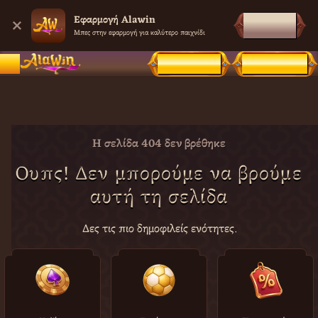
Εφαρμογή Alawin
Άνοιξε
Μπες στην εφαρμογή για καλύτερο παιχνίδι
Σύνδεση
Εγγραφή
Η σελίδα 404 δεν βρέθηκε
Ουπς! Δεν μπορούμε να βρούμε
αυτή τη σελίδα
Δες τις πιο δημοφιλείς ενότητες.