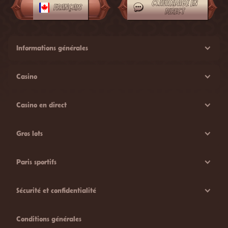
CLAVARDAGE EN
FRANÇAIS
DIRECT
Informations générales
Casino
Casino en direct
Gros lots
Paris sportifs
Sécurité et confidentialité
Conditions générales