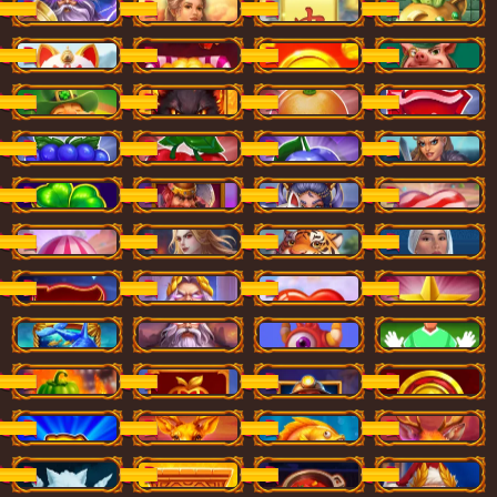
Primordial Gods
Princess Goddess
Mahjong Treasure
Robbed Bank
NOUVEAU
NOUVEAU
NOUVEAU
NOUVEAU
Neko Cat Fortune
Mysterious Fruits
Rich Coins Hold and Spin
Piggy Blinders
NOUVEAU
NOUVEAU
NOUVEAU
NOUVEAU
Pot of Luck Hold and Spin
Lava Cat
Shiny Fruity Seven 10 Lines Hold and Spin
Shiny Fruity Seven 10 Lines Hold and Collect
NOUVEAU
NOUVEAU
NOUVEAU
NOUVEAU
Shiny Fruity Seven 10 Lines Super Stacked
Shiny Fruity Seven 5 Lines
Shiny Fruity Seven 5 Lines Deluxe
Vikings Bring the Thunder
NOUVEAU
NOUVEAU
NOUVEAU
NOUVEAU
Ultimate Blazing Hot
Vikings Wind Of Change
Tale of the Nine-Tailed
Sweet Dream Bonanza
NOUVEAU
NOUVEAU
NOUVEAU
NOUVEAU
Sweet Dream Bonanza Extreme
Vampire Survivors
Tiger Luck
Royal Emirates Hold and Spin
NOUVEAU
NOUVEAU
NOUVEAU
NOUVEAU
Voltage Cash
Royalty Of Olympus
Yummy Bonanza
Stars Collector
NOUVEAU
NOUVEAU
NOUVEAU
NOUVEAU
Dolphin’s Blessing
Royalty of Olympus Extreme
Candy Monsters
Football Champions BB
Flaming Peppers Hold and Spin
Rise of Eris
Gems Digger
Chests of Fortune
NOUVEAU
NOUVEAU
NOUVEAU
NOUVEAU
Lightning Coins Hold and Spin
Goldhorn Legend
Wild Catch Bonanza
Goldhorn Wild Herd
NOUVEAU
NOUVEAU
NOUVEAU
NOUVEAU
Wolves and Coins Hold and Spin
Rise of Aztecs
Hot Diego Hold and Spin
Royalty of Olympus Xmas
NOUVEAU
NOUVEAU
NOUVEAU
NOUVEAU