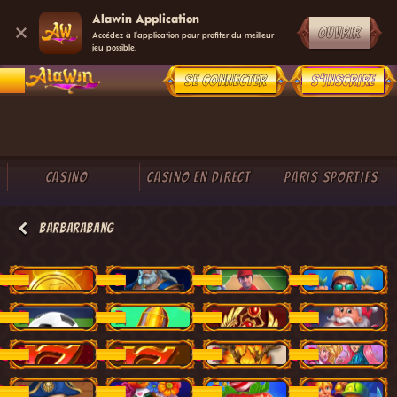
Alawin Application
OUVRIR
Accédez à l'application pour profiter du meilleur
jeu possible.
SE CONNECTER
S'INSCRIRE
CASINO
CASINO EN DIRECT
PARIS SPORTIFS
Barbarabang
Enjoy the Lightning
Supreme of Olympus
Cricket Legacy BB
Golden Reel Fishing: Black Sea
NOUVEAU
NOUVEAU
NOUVEAU
NOUVEAU
Champions Road BB
Blazing Hot Classic
Reliquary of Ra
Wonder Christmas
NOUVEAU
NOUVEAU
NOUVEAU
NOUVEAU
20 Super Blazing Hot
Double Blazing Hot 27 Ways
Chinese Gold Hold and Spin
Cybergirls
NOUVEAU
NOUVEAU
NOUVEAU
NOUVEAU
Admiral
Dead Bride
Christmas Fruity Cocktails
Diggers Gold Rush
NOUVEAU
NOUVEAU
NOUVEAU
NOUVEAU