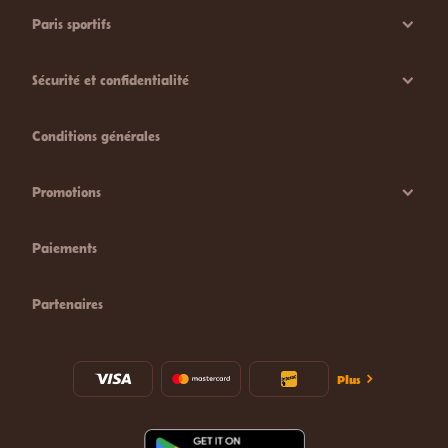
Paris sportifs
Sécurité et confidentialité
Conditions générales
Promotions
Paiements
Partenaires
Plus