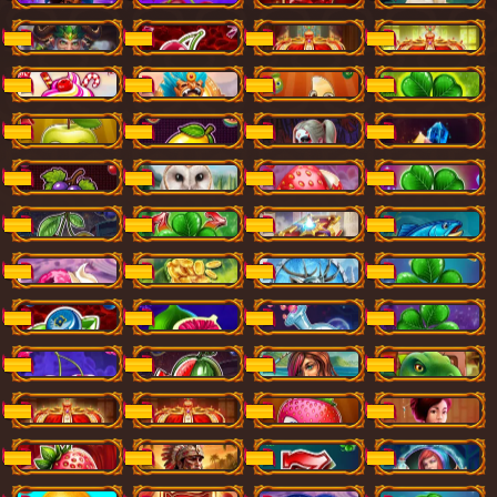
Green Magic
Hot Fruits
Lucky Corona
Lucky Corona Respin
NUEVO
NUEVO
NUEVO
NUEVO
Candy Madness
Aztec Riches
Sunny Fruits
100 Clover Magic 6 reels
NUEVO
NUEVO
NUEVO
NUEVO
100 Sunny Fruits
10 Fruit Jukebox
Love Spell
Space Mania
NUEVO
NUEVO
NUEVO
NUEVO
20 Fruit Jukebox
North Tales
100 Candy Mania
10 Clover Magic
NUEVO
NUEVO
NUEVO
NUEVO
20 Nitro 7
40 Clover Magic 6 reels
Book of Treasures
Bass Rush
NUEVO
NUEVO
NUEVO
NUEVO
Candy Mania
Leprechant Gold
Northern Queen 2
100 Clover Magic
NUEVO
NUEVO
NUEVO
NUEVO
100 Hot Fruits
40 Precious Fruits
Treasure Lab
40 Clover Magic
NUEVO
NUEVO
NUEVO
NUEVO
40 Candy Mania
40 Nitro 7
Beach Treasures
Preworld Treasure
NUEVO
NUEVO
NUEVO
NUEVO
20 Lucky Corona
40 Lucky Corona
40 Sunny Fruits
Eastern Wars
NUEVO
NUEVO
NUEVO
NUEVO
Super Hot Fever
Temple Secrets
20 Clover Magic
Alchemic Glory
NUEVO
NUEVO
NUEVO
NUEVO