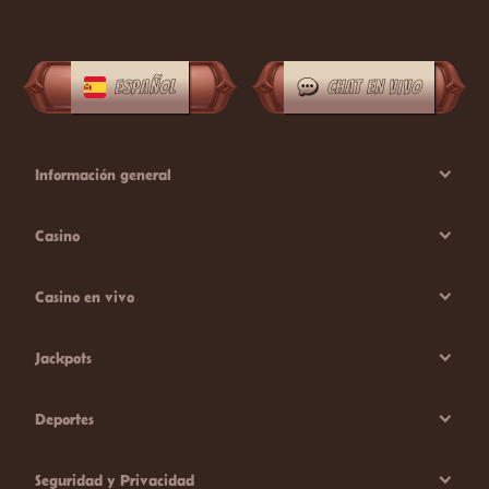
ESPAÑOL
CHAT EN VIVO
Información general
Casino
Casino en vivo
Jackpots
Deportes
Seguridad y Privacidad