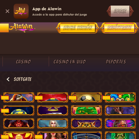
App de Alawin
ABRIR
Accede a la app para disfrutar del juego
INICIA SESIÓN
REGÍSTRATE
CASINO
CASINO EN VIVO
DEPORTES
Softgate
Firehawk Flames
Electric Chip Extreme
Go Goal
Soccer Joker
NUEVO
NUEVO
NUEVO
NUEVO
Electric Chip
Blackjack
8 Treasures 1 Queen
Atom Roulette
NUEVO
Dance With The Devil
Nordic Winnings
8 Tigers Gold Megaways
Aztec Reel
Big Buddha Bags
Baccarat 1
Blue Atom Roulette
Alive! Megaways
NUEVO
NUEVO