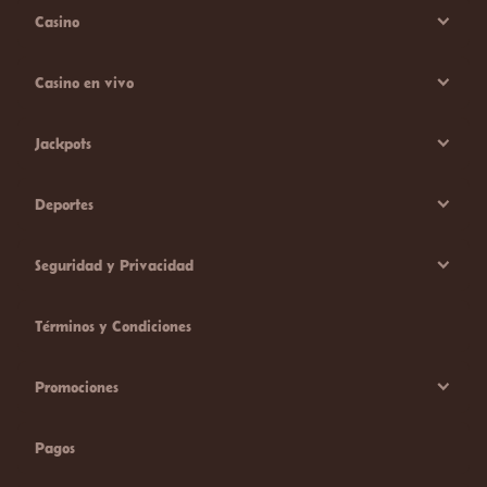
Casino
Casino en vivo
Jackpots
Deportes
Seguridad y Privacidad
Términos y Condiciones
Promociones
Pagos