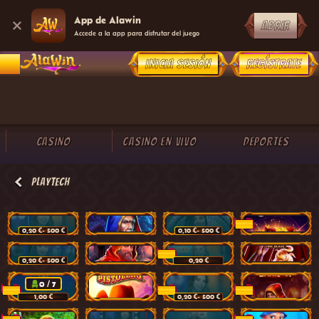
App de Alawin
ABRIR
Accede a la app para disfrutar del juego
INICIA SESIÓN
REGÍSTRATE
CASINO
CASINO EN VIVO
DEPORTES
Playtech
Mega Fire Blaze Roulette Live
Fire Blaze: Blue Wizard
Adventures Beyond Wonderland Live
Oink Oink Oink!
NUEVO
0,20 €
- 500 €
0,10 €
- 500 €
Mega Fire Blaze Ruleta España
Fire Blaze: Red Wizard
Cash Collect Roulette Live
Mega Fire Blaze: Big Circus
NUEVO
0,20 €
- 500 €
0,20 €
- 2000 €
Mega Fire Blaze Blackjack
Mega FireBlaze: Wild Pistolero
Mega Fire Blaze Roulette Italiana
Red Wizard: Bank It Up
0 / 7
NUEVO
NUEVO
NUEVO
1,00 €
0,20 €
- 500 €
- 2000 €