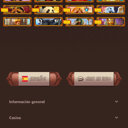
888 Empress
888 Panda
Almighty Hera
Almighty Pegasus Connect&Collect
NUEVO
NUEVO
NUEVO
NUEVO
Alpha Gold
Alpha Spirit
Amulets of Horus
Amun Ascension
NUEVO
NUEVO
ESPAÑOL
CHAT EN VIVO
Información general
Casino