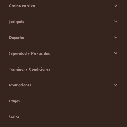
Casino en vivo
Jackpots
Deportes
Seguridad y Privacidad
Términos y Condiciones
Promociones
Pagos
Socios