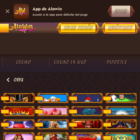
App de Alawin
ABRIR
Accede a la app para disfrutar del juego
INICIA SESIÓN
REGÍSTRATE
CASINO
CASINO EN VIVO
DEPORTES
Oryx
Mr. Porky Bankster 10,000 Ways
Wedding Party Big Action Jackpots
Cross it!
Back of the Net
NUEVO
NUEVO
NUEVO
NUEVO
Double Mega Hot 7’s
Sugar Stacks
Wild Hour League
Reel Goal Cash Towers
NUEVO
NUEVO
NUEVO
NUEVO
Push the Button
Almighty Goddess: ZERA
3 Coin Cowboy
4 The Loot
NUEVO
NUEVO
NUEVO
NUEVO
7 Fates
7 Shields of Fortune
10 Celestial Fruits
40 Hot Diamond Desire
NUEVO
NUEVO
NUEVO