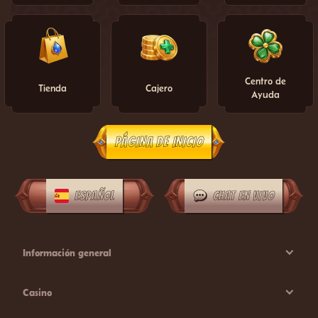
Centro de
Tienda
Cajero
Ayuda
PÁGINA DE INICIO
ESPAÑOL
CHAT EN VIVO
Información general
Casino