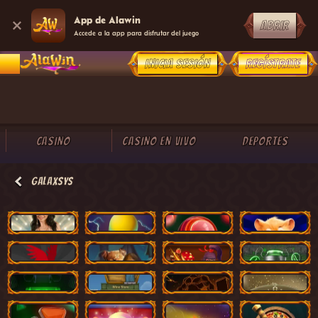
App de Alawin
ABRIR
Accede a la app para disfrutar del juego
INICIA SESIÓN
REGÍSTRATE
CASINO
CASINO EN VIVO
DEPORTES
Galaxsys
Cash Show
Plinkoman
Keno 8 (2 Minute)
Hamster Mania
Maestro
Slap Shot
Ninja Crash 500
Penalty
Limbo Crash
Tower Rush
Crasher
Roulette X
Hilo
Bingo Star
Starlight
Knife Drop