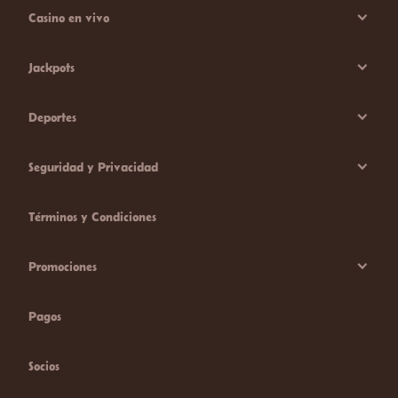
Casino en vivo
Jackpots
Deportes
Seguridad y Privacidad
Términos y Condiciones
Promociones
Pagos
Socios