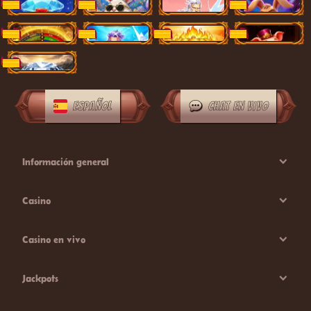
Joker Jewels Magic Card
Rich Bunny Party Card
Glory of Olympus (Zeus Hold and Conquer)
Bad Bunny's Notorious Eggs (Hold and Win)
NUEVO
NUEVO
NUEVO
Chicken Barnyard Rush
Glory of Olympus (Coin Strike)
Big Bells Fire (Hold and Win)
8 Coins Rampage
NUEVO
NUEVO
NUEVO
NUEVO
Lightning Diamond VIP
NUEVO
ESPAÑOL
CHAT EN VIVO
Información general
Casino
Casino en vivo
Jackpots