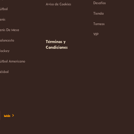
Desafíos
Aviso de Cookies
útbol
Tienda
enis
Torneos
enis De Mesa
VIP
aloncesto
Términos y
Condiciones
ockey
útbol Americano
éisbol
Más