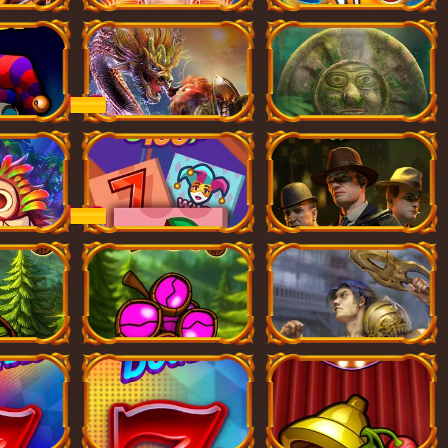
Duel of Kings
El Dorado Treasure
NUEVO
Fruzzy Craze 100
Gangster World
NUEVO
Happy Nuts 81
Heavenly Warriors
27
Joker Double 81
Lucky 81