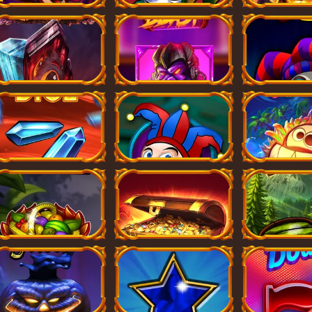
ystal Miners
Cyber Beast
Dice 81
ery Dice
Four Fruits II
Frutiki Tribe
lden Basket 27
Golden Treasure
Happy Nuts
rror Joker
Jewel Fruit
Joker Double 