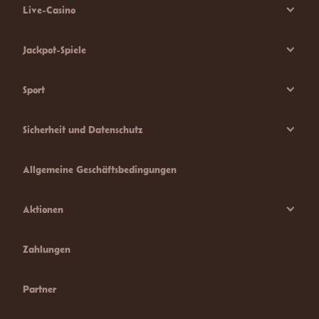
Live-Casino
Jackpot-Spiele
Sport
Sicherheit und Datenschutz
Allgemeine Geschäftsbedingungen
Aktionen
Zahlungen
Partner