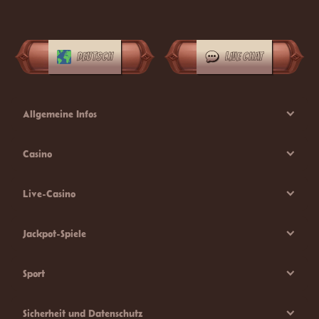
DEUTSCH
LIVE CHAT
Allgemeine Infos
Casino
Live-Casino
Jackpot-Spiele
Sport
Sicherheit und Datenschutz