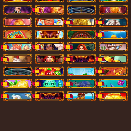
Big Top Bonanza Megaways
Big Buffalo Badlands
Blue Roulette
Big Buffalo Megaways
NEU
Big Buffalo
Cash Mine
Coin Of The Nile
Crouching Tiger
NEU
NEU
Book of Gems Megaways
Buffalo Lightning
European Roulette
Fish Cashpot Deluxe
NEU
Celestial Beauty
Egyptian Mystery
Celtic Princess
Combat Masters
NEU
NEU
NEU
Crazy Chicken
El Paso Gold
Flaming Jaguar
Grows On Trees Megaways
NEU
NEU
NEU
Green Atom Roulette
Fruitopolis
Fruit Reel
Fortunes Rising
NEU
NEU
Fruity Gems
Halloween Luck
Gone to the Dogs
Hook, Line and Poker
NEU
NEU
NEU
NEU
Hooked on a Winner
Flaming Jaguar Jackpot
Fisherman's Fury Bonanza
Heavenly Gold
NEU
NEU
NEU
NEU