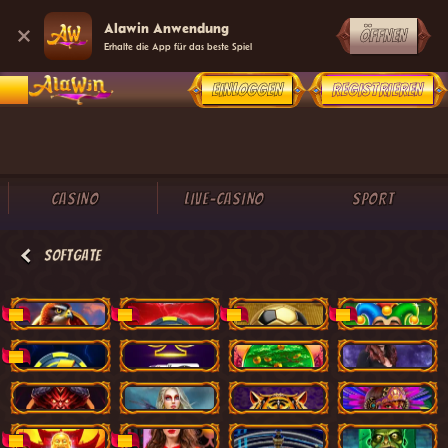
Alawin Anwendung
ÖFFNEN
Erhalte die App für das beste Spiel
EINLOGGEN
REGISTRIEREN
CASINO
LIVE-CASINO
SPORT
Softgate
Firehawk Flames
Electric Chip Extreme
Go Goal
Soccer Joker
NEU
NEU
NEU
NEU
Electric Chip
Blackjack
8 Treasures 1 Queen
Atom Roulette
NEU
Dance With The Devil
Nordic Winnings
8 Tigers Gold Megaways
Aztec Reel
Big Buddha Bags
Baccarat 1
Blue Atom Roulette
Alive! Megaways
NEU
NEU