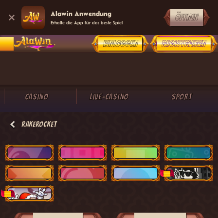
Alawin Anwendung
ÖFFNEN
Erhalte die App für das beste Spiel
EINLOGGEN
REGISTRIEREN
CASINO
LIVE-CASINO
SPORT
Rakerocket
Plinko
Keno
Tower
Dice
Limbo
Mines
Wheel
Plinko City
NEU
Santa's Balls
NEU