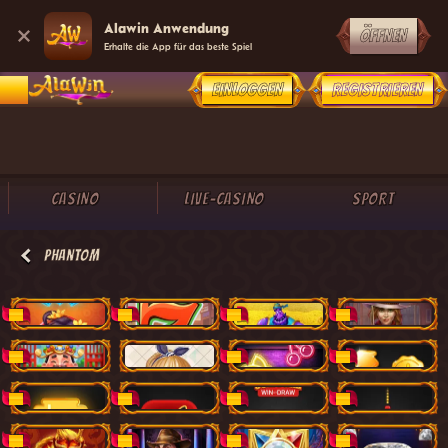
Alawin Anwendung
ÖFFNEN
Erhalte die App für das beste Spiel
EINLOGGEN
REGISTRIEREN
CASINO
LIVE-CASINO
SPORT
Phantom
Super Gold Fortunes
All American Respins
3 Wish Fortunes
Billy's Wild Hunt
NEU
NEU
NEU
NEU
Caichen's Three Blossoms
One Mad Hatter
Neon Respin
Plinko
NEU
NEU
NEU
Cup Up
Coin MagnetZo
Rock Paper ScissorZ Win or Draw
Drop
NEU
NEU
NEU
NEU
Dragon & Dragons
Book of Eternity
Cascading Gemstones
Wild Reel Royale
NEU
NEU
NEU
NEU