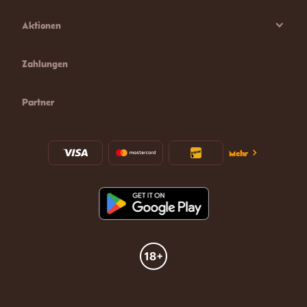
Aktionen
Zahlungen
Partner
Mehr