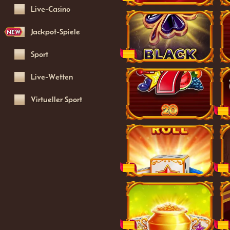
Live-Casino
Black Clover Bell Link
40
Jackpot-Spiele
NEW
Sport
NEU
20 Super Hot
Fl
Live-Wetten
Virtueller Sport
NEU
20 Dazzling Roll
NEU
NEU
20 Burning Roll
Ti
NEU
NEU