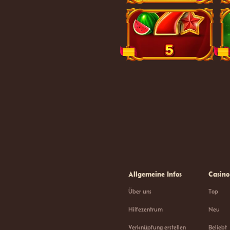
5 Dazzling Cash
5 
NEU
NEU
Allgemeine Infos
Casino
Über uns
Top
Hilfezentrum
Neu
Verknüpfung erstellen
Beliebt