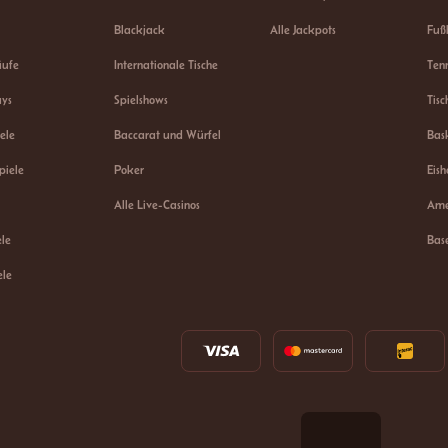
Blackjack
Alle Jackpots
Fuß
äufe
Internationale Tische
Tenn
ys
Spielshows
Tisc
ele
Baccarat und Würfel
Bas
piele
Poker
Eis
Alle Live-Casinos
Ame
ele
Bas
ele