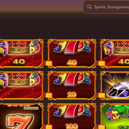
Spiele, Kategorien
40 Shining Crown Bell Link
40 Super Hot Bell Link
40 Shining Cr
NEU
NEU
ining Crown Bell Link
20 Super Hot Bell Link
NEU
NEU
Flaming Stars Extreme Bell Link
100 Super Hot
20 Burning Ho
NEU
NEU