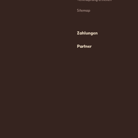
Sitemap
Zahlungen
Partner