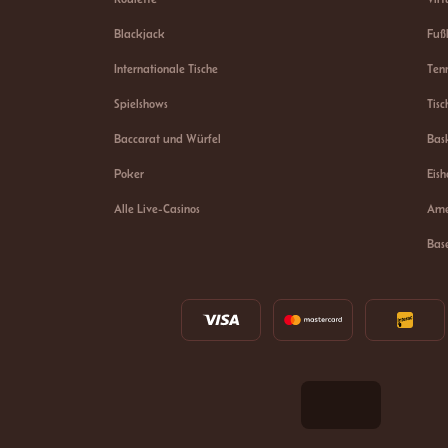
Blackjack
Fuß
Internationale Tische
Tenn
Spielshows
Tisc
Baccarat und Würfel
Bas
Poker
Eis
Alle Live-Casinos
Ame
Bas