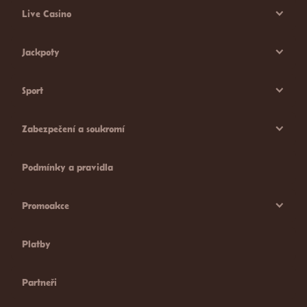
Live Casino
Jackpoty
Sport
Zabezpečení a soukromí
Podmínky a pravidla
Promoakce
Platby
Partneři