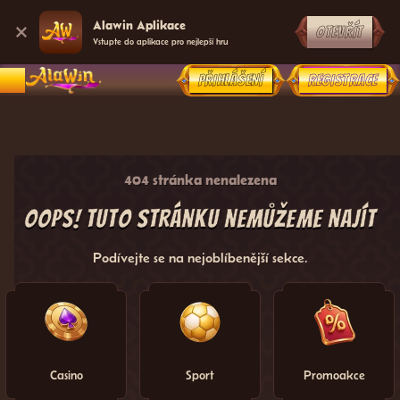
Alawin Aplikace
OTEVŘÍT
Vstupte do aplikace pro nejlepší hru
PŘIHLÁŠENÍ
REGISTRACE
404 stránka nenalezena
Oops! Tuto stránku nemůžeme najít
Podívejte se na nejoblíbenější sekce.
Casino
Sport
Promoakce