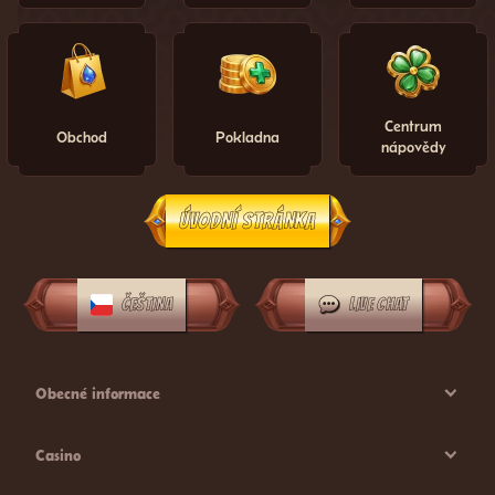
Centrum
Obchod
Pokladna
nápovědy
ÚVODNÍ STRÁNKA
ČEŠTINA
LIVE CHAT
Obecné informace
Casino