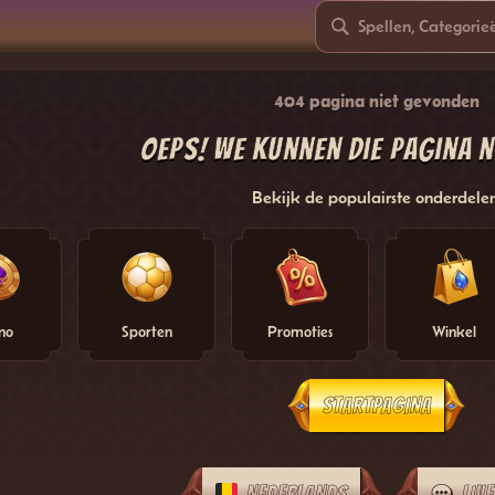
Spellen, Categorie
404 pagina niet gevonden
Oeps! We kunnen die pagina n
Bekijk de populairste onderdelen
no
Sporten
Promoties
Winkel
STARTPAGINA
NEDERLANDS
LIV