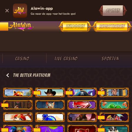
Alawin-app
OPENEN
Ga naar de app voor het beste spel
INLOGGEN
REGISTREREN
CASINO
LIVE CASINO
SPORTEN
The Better Platform
Red Panda Fortunes
Wanted Cash
Pirate's Fortune
Space Battle
NIEUW
NIEUW
NIEUW
Book Of Naga
Faraon Cat
Bonus Clover Magic
Magic Bonus
NIEUW
Bad Rabbit
Candy Madness 2
Valhalla Gates
Hell Or Win Jukebox
NIEUW
Carnival Fever
Precious Fruits
Fruits Royale
Fortune Panda
NIEUW
NIEUW
NIEUW