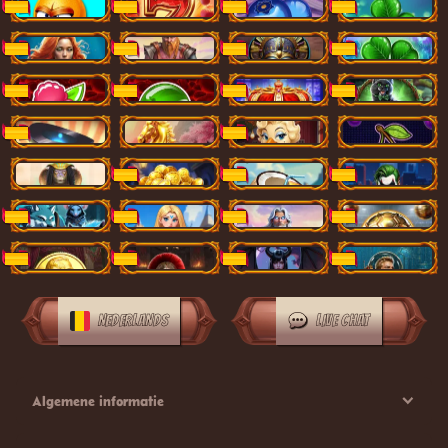
Fruits Gone Wild
20 Super Hot Fever
5 Candy Mania
Clover Magic
NIEUW
NIEUW
NIEUW
NIEUW
Golden Sea
Glorious Warriors
Savannah Clash
10 Clover Respin
NIEUW
NIEUW
NIEUW
NIEUW
40 Hot Fruits 6 reels
40 Hot Fruits
5 Lucky Corona
Merry Witch
NIEUW
NIEUW
NIEUW
NIEUW
The Better Carnival
Happy Horse Fortunes
Rockin Rooster
40 Fruit Jukebox
NIEUW
NIEUW
Ernutet’s Wealth
Pots of Fortune
Aloha Vibes
Icy Joker
NIEUW
NIEUW
NIEUW
Dungeon Challenge
Star Gems
Zeus Force
K8 Soccer
NIEUW
NIEUW
NIEUW
NIEUW
Lucky Franz
Roman Greatness
La Bruja
Atlan Gold
NIEUW
NIEUW
NIEUW
NIEUW
NEDERLANDS
LIVE CHAT
Algemene informatie