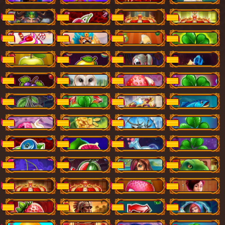
Green Magic
Hot Fruits
Lucky Corona
Lucky Corona Respin
NIEUW
NIEUW
NIEUW
NIEUW
Candy Madness
Aztec Riches
Sunny Fruits
100 Clover Magic 6 reels
NIEUW
NIEUW
NIEUW
NIEUW
100 Sunny Fruits
10 Fruit Jukebox
Love Spell
Space Mania
NIEUW
NIEUW
NIEUW
NIEUW
20 Fruit Jukebox
North Tales
100 Candy Mania
10 Clover Magic
NIEUW
NIEUW
NIEUW
NIEUW
20 Nitro 7
40 Clover Magic 6 reels
Book of Treasures
Bass Rush
NIEUW
NIEUW
NIEUW
NIEUW
Candy Mania
Leprechant Gold
Northern Queen 2
100 Clover Magic
NIEUW
NIEUW
NIEUW
NIEUW
100 Hot Fruits
40 Precious Fruits
Treasure Lab
40 Clover Magic
NIEUW
NIEUW
NIEUW
NIEUW
40 Candy Mania
40 Nitro 7
Beach Treasures
Preworld Treasure
NIEUW
NIEUW
NIEUW
NIEUW
20 Lucky Corona
40 Lucky Corona
40 Sunny Fruits
Eastern Wars
NIEUW
NIEUW
NIEUW
NIEUW
Super Hot Fever
Temple Secrets
20 Clover Magic
Alchemic Glory
NIEUW
NIEUW
NIEUW
NIEUW