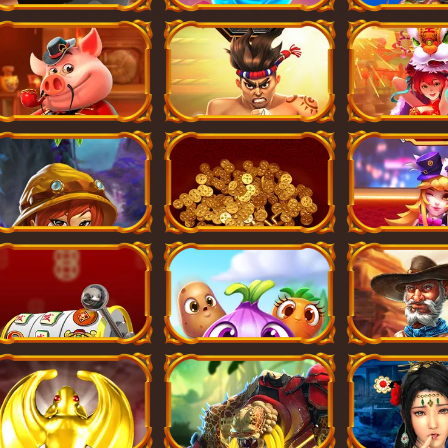
r Chu Tycoon
Muay Thai Fighter
Tiger Dance
ngle King
Lucky Koi Exclusive
Poker Ways
aFaFa2
Farmland Frenzy Maxways
Gold Rush Co
Fortune SA
Alien Hunter
Golden Lotus 