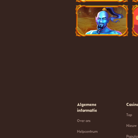
Magical Lamp
M
Algemene
Casin
informatie
Top
Over ons
Nieuw
Helpcentrum
Popula