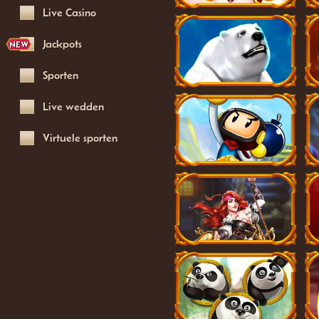
Live Casino
Iceland SA
M
Jackpots
NEW
Sporten
Crazy Bomber
Ju
Live wedden
Virtuele sporten
Captain Golds Fortune
F
Triple Panda
5 