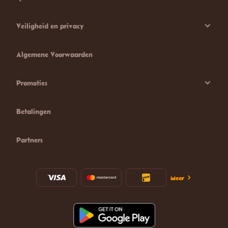
Veiligheid en privacy
Algemene Voorwaarden
Promoties
Betalingen
Partners
Meer