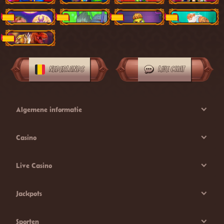
Natal Cats
Sweet Monster
Rock Wild Shop
Filthy Fishin'
NIEUW
NIEUW
NIEUW
NIEUW
Primal Fury
NIEUW
NEDERLANDS
LIVE CHAT
Algemene informatie
Casino
Live Casino
Jackpots
Sporten