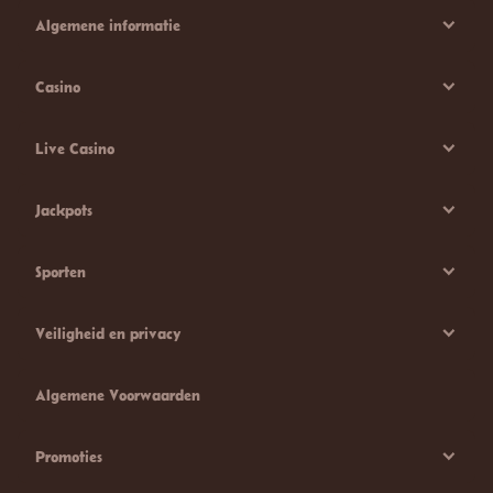
Algemene informatie
Casino
Live Casino
Jackpots
Sporten
Veiligheid en privacy
Algemene Voorwaarden
Promoties