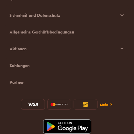
Sicherheit und Datenschutz
Allgemeine Geschäftsbedingungen
Aktionen
Zahlungen
Partner
Mehr